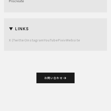
Procreate
▼ LINKS
X (Twitter)
Instagram
YouTube
Pixiv
Website
お問い合わせ