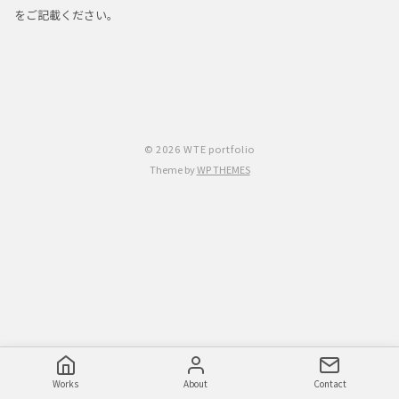
をご記載ください。
© 2026 WTE portfolio
Theme by
WP THEMES
Works
About
Contact